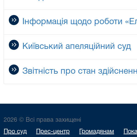
Інформація щодо роботи «Е
Київський апеляційний суд
Звітність про стан здійснен
2026 © Всі права захищені
Про суд
Прес-центр
Громадянам
Пока