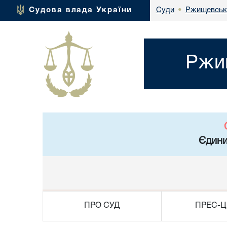
Ржищевськи
Судова влада України
Суди
•
Ржищ
Єдини
ПРО СУД
ПРЕС-Ц