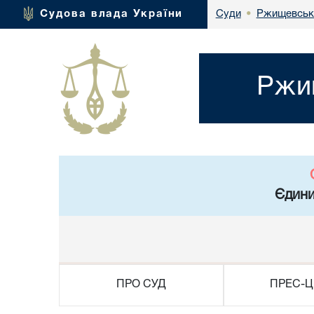
Ржищевськи
Судова влада України
Суди
•
Ржищ
Єдини
ПРО СУД
ПРЕС-Ц